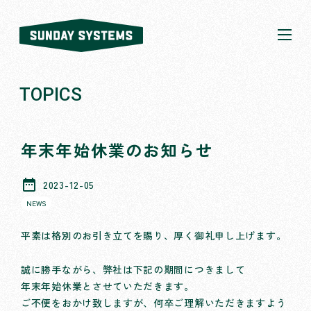
SUNDAY
SYSTEMS
株式会社
SUNDAY
TOPICS
SYSTEMS
年末年始休業のお知らせ
date_range
2023-12-05
NEWS
平素は格別のお引き立てを賜り、厚く御礼申し上げます。
誠に勝手ながら、弊社は下記の期間につきまして
年末年始休業とさせていただきます。
ご不便をおかけ致しますが、何卒ご理解いただきますよう