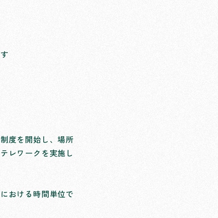
す 
ク制度を開始し、場所
にテレワークを実施し
暇における時間単位で