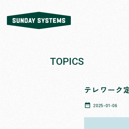
SUNDAY
SYSTEMS
株式会社
SUNDAY
SYSTEMS
TOPICS
テレワーク
date_range
2025-01-06