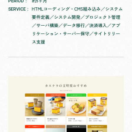
約5ヶ月
PERIOD：
HTMLコーディング・CMS組み込み／システム
SERVICE：
要件定義／システム開発／プロジェクト管理
／サーバ構築／データ移行／決済導入／アプ
リケーション・サーバー保守／サイトリリー
ス支援